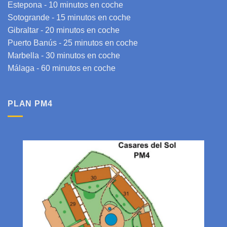
Estepona
- 10 minutos en coche
Sotogrande
- 15 minutos en coche
Gibraltar
- 20 minutos en coche
Puerto Banús - 25 minutos en coche
Marbella - 30 minutos en coche
Málaga
- 60 minutos en coche
PLAN PM4