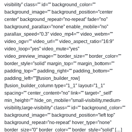
visibility” class=”” id=”” background_color=””
background_image=”” background_position=”center
center” background_repeat=”no-repeat” fade=”no”
background_parallax=”none” enable_mobile=”no”
parallax_speed=”0.3″ video_mp4=”” video_webm=””
video_ogv=”” video_url=”” video_aspect_ratio=”16:9″
video_loop=”yes” video_mute=”yes”
video_preview_image=”” border_size=”” border_color=””
border_style=”solid” margin_top=”” margin_bottom=””
padding_top=”” padding_right=”” padding_bottom=””
padding_left=””][fusion_builder_row]
[fusion_builder_column type=”1_1″ layout=”1_1″
spacing=”” center_content=”no” link=”” target=”_self”
min_height=”” hide_on_mobile=”small-visibility,medium-
visibility,large-visibility” class=”” id=”” background_color=””
background_image=”” background_position=”left top”
background_repeat=”no-repeat” hover_type=”none”
border_size=”0″ border_color=”” border_style=”solid” […]