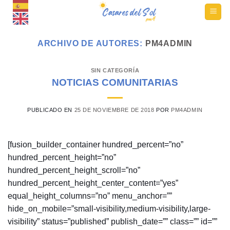
Ir
al
contenido
ARCHIVO DE AUTORES:
PM4ADMIN
SIN CATEGORÍA
NOTICIAS COMUNITARIAS
PUBLICADO EN
25 DE NOVIEMBRE DE 2018
POR
PM4ADMIN
[fusion_builder_container hundred_percent=”no”
hundred_percent_height=”no”
hundred_percent_height_scroll=”no”
hundred_percent_height_center_content=”yes”
equal_height_columns=”no” menu_anchor=””
hide_on_mobile=”small-visibility,medium-visibility,large-
visibility” status=”published” publish_date=”” class=”” id=””