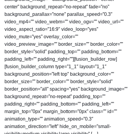
center” background_repeat=”no-repeat” fade=”no”
background_parallax=”none” parallax_speed=”0.3″
video_mp4=”” video_webm=”” video_ogv=”” video_url=””
video_aspect_ratio=”16:9″ video_loop=”yes”
video_mute=”yes” overlay_color=””
video_preview_image=”” border_size=”” border_color=””
border_style=”solid” padding_top=”” padding_bottom=””
padding_left=”” padding_right=””][fusion_builder_row]
[fusion_builder_column type=”1_1″ layout=”1_1″
background_position=”left top” background_color=””
border_size=”” border_color=”” border_style=”solid”
border_position=”all” spacing=”yes” background_image=””
background_repeat=”no-repeat” padding_top=””
padding_right=”” padding_bottom=”” padding_left=””
margin_top=”0px” margin_bottom=”0px” class=”” id=””
animation_type=”” animation_speed=”0.3″
animation_direction=”left” hide_on_mobile=”small-
visibility,medium-visibility,large-visibility” […]