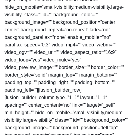
hide_on_mobile=”small-visibility,medium-visibility,large-
visibility” class=”” id=”” background_color=””
background_image=”” background_position=”center
center” background_repeat=”no-repeat” fade=”no”
background_parallax=”none” enable_mobile=”no”
parallax_speed=”0.3″ video_mp4=”” video_webm=””
video_ogv=”” video_url=”” video_aspect_ratio=”16:9″
video_loop=”yes” video_mute=”yes”
video_preview_image=”” border_size=”” border_color=””
border_style=”solid” margin_top=”” margin_bottom=””
padding_top=”” padding_right=”” padding_bottom=””
padding_left=””][fusion_builder_row]
[fusion_builder_column type=”1_1″ layout=”1_1″
spacing=”” center_content=”no” link=”” target=”_self”
min_height=”” hide_on_mobile=”small-visibility,medium-
visibility,large-visibility” class=”” id=”” background_color=””
background_image=”” background_position=”left top”