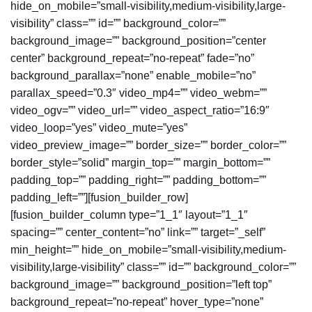
hide_on_mobile=”small-visibility,medium-visibility,large-
visibility” class=”” id=”” background_color=””
background_image=”” background_position=”center
center” background_repeat=”no-repeat” fade=”no”
background_parallax=”none” enable_mobile=”no”
parallax_speed=”0.3″ video_mp4=”” video_webm=””
video_ogv=”” video_url=”” video_aspect_ratio=”16:9″
video_loop=”yes” video_mute=”yes”
video_preview_image=”” border_size=”” border_color=””
border_style=”solid” margin_top=”” margin_bottom=””
padding_top=”” padding_right=”” padding_bottom=””
padding_left=””][fusion_builder_row]
[fusion_builder_column type=”1_1″ layout=”1_1″
spacing=”” center_content=”no” link=”” target=”_self”
min_height=”” hide_on_mobile=”small-visibility,medium-
visibility,large-visibility” class=”” id=”” background_color=””
background_image=”” background_position=”left top”
background_repeat=”no-repeat” hover_type=”none”