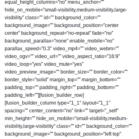
equal_height_columns=”no” menu_anchor=””
hide_on_mobile=”small-visibility,medium-visibility,large-
visibility” class=”” id=”” background_color=””
background_image=”” background_position=”center
center” background_repeat=”no-repeat” fade=”no”
background_parallax=”none” enable_mobile=”no”
parallax_speed=”0.3″ video_mp4=”” video_webm=””
video_ogv=”” video_url=”” video_aspect_ratio=”16:9″
video_loop=”yes” video_mute=”yes”
video_preview_image=”” border_size=”” border_color=””
border_style=”solid” margin_top=”” margin_bottom=””
padding_top=”” padding_right=”” padding_bottom=””
padding_left=””][fusion_builder_row]
[fusion_builder_column type=”1_1″ layout=”1_1″
spacing=”” center_content=”no” link=”” target=”_self”
min_height=”” hide_on_mobile=”small-visibility,medium-
visibility,large-visibility” class=”” id=”” background_color=””
background_image=”” background_position=”left top”