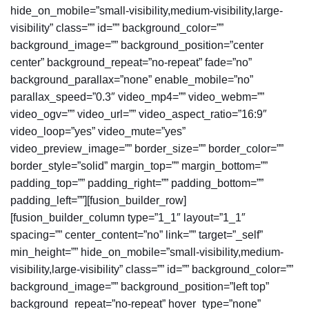
hide_on_mobile=”small-visibility,medium-visibility,large-
visibility” class=”” id=”” background_color=””
background_image=”” background_position=”center
center” background_repeat=”no-repeat” fade=”no”
background_parallax=”none” enable_mobile=”no”
parallax_speed=”0.3″ video_mp4=”” video_webm=””
video_ogv=”” video_url=”” video_aspect_ratio=”16:9″
video_loop=”yes” video_mute=”yes”
video_preview_image=”” border_size=”” border_color=””
border_style=”solid” margin_top=”” margin_bottom=””
padding_top=”” padding_right=”” padding_bottom=””
padding_left=””][fusion_builder_row]
[fusion_builder_column type=”1_1″ layout=”1_1″
spacing=”” center_content=”no” link=”” target=”_self”
min_height=”” hide_on_mobile=”small-visibility,medium-
visibility,large-visibility” class=”” id=”” background_color=””
background_image=”” background_position=”left top”
background_repeat=”no-repeat” hover_type=”none”