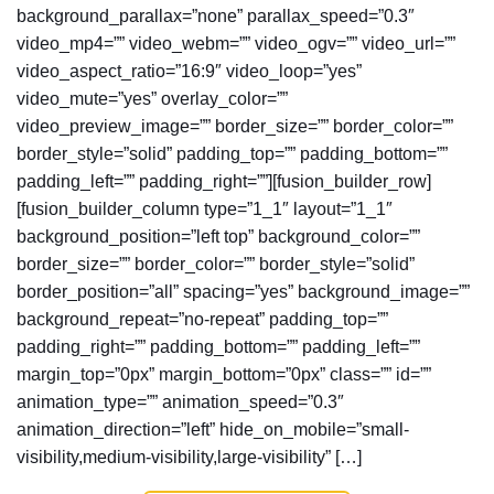
background_parallax=”none” parallax_speed=”0.3″
video_mp4=”” video_webm=”” video_ogv=”” video_url=””
video_aspect_ratio=”16:9″ video_loop=”yes”
video_mute=”yes” overlay_color=””
video_preview_image=”” border_size=”” border_color=””
border_style=”solid” padding_top=”” padding_bottom=””
padding_left=”” padding_right=””][fusion_builder_row]
[fusion_builder_column type=”1_1″ layout=”1_1″
background_position=”left top” background_color=””
border_size=”” border_color=”” border_style=”solid”
border_position=”all” spacing=”yes” background_image=””
background_repeat=”no-repeat” padding_top=””
padding_right=”” padding_bottom=”” padding_left=””
margin_top=”0px” margin_bottom=”0px” class=”” id=””
animation_type=”” animation_speed=”0.3″
animation_direction=”left” hide_on_mobile=”small-
visibility,medium-visibility,large-visibility” […]