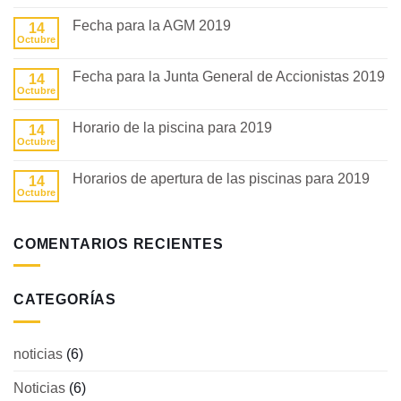
hay
comentarios
Fecha para la AGM 2019
14
en
NOTICIAS
Octubre
No
COMUNITARIAS
hay
comentarios
Fecha para la Junta General de Accionistas 2019
14
en
Fecha
Octubre
No
para
hay
la
comentarios
AGM
Horario de la piscina para 2019
14
en
2019
Fecha
Octubre
No
para
hay
la
comentarios
Junta
Horarios de apertura de las piscinas para 2019
14
en
General
Horario
Octubre
No
de
de
hay
Accionistas
la
comentarios
2019
piscina
en
para
COMENTARIOS RECIENTES
Horarios
2019
de
apertura
de
las
CATEGORÍAS
piscinas
para
2019
noticias
(6)
Noticias
(6)