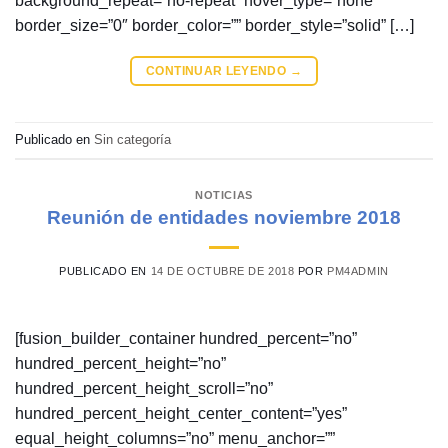
background_repeat=”no-repeat” hover_type=”none”
border_size=”0″ border_color=”” border_style=”solid” […]
CONTINUAR LEYENDO
→
Publicado en
Sin categoría
NOTICIAS
Reunión de entidades noviembre 2018
PUBLICADO EN
14 DE OCTUBRE DE 2018
POR
PM4ADMIN
[fusion_builder_container hundred_percent=”no”
hundred_percent_height=”no”
hundred_percent_height_scroll=”no”
hundred_percent_height_center_content=”yes”
equal_height_columns=”no” menu_anchor=””