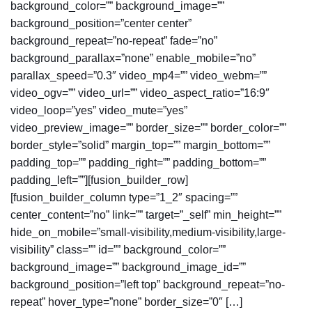
background_color=”” background_image=””
background_position=”center center”
background_repeat=”no-repeat” fade=”no”
background_parallax=”none” enable_mobile=”no”
parallax_speed=”0.3″ video_mp4=”” video_webm=””
video_ogv=”” video_url=”” video_aspect_ratio=”16:9″
video_loop=”yes” video_mute=”yes”
video_preview_image=”” border_size=”” border_color=””
border_style=”solid” margin_top=”” margin_bottom=””
padding_top=”” padding_right=”” padding_bottom=””
padding_left=””][fusion_builder_row]
[fusion_builder_column type=”1_2″ spacing=””
center_content=”no” link=”” target=”_self” min_height=””
hide_on_mobile=”small-visibility,medium-visibility,large-
visibility” class=”” id=”” background_color=””
background_image=”” background_image_id=””
background_position=”left top” background_repeat=”no-
repeat” hover_type=”none” border_size=”0″ […]