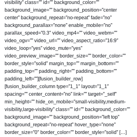
visibility” class=”” id=”” background_color=””
background_image=”” background_position=”center
center” background_repeat=”no-repeat” fade=”no”
background_parallax=”none” enable_mobile=”no”
parallax_speed=”0.3″ video_mp4=”” video_webm=””
video_ogv=”” video_url=”” video_aspect_ratio=”16:9″
video_loop=”yes” video_mute=”yes”
video_preview_image=”” border_size=”” border_color=””
border_style=”solid” margin_top=”” margin_bottom=””
padding_top=”” padding_right=”” padding_bottom=””
padding_left=””][fusion_builder_row]
[fusion_builder_column type=”1_1″ layout=”1_1″
spacing=”” center_content=”no” link=”” target=”_self”
min_height=”” hide_on_mobile=”small-visibility,medium-
visibility,large-visibility” class=”” id=”” background_color=””
background_image=”” background_position=”left top”
background_repeat=”no-repeat” hover_type=”none”
border_size=”0″ border_color=”” border_style=”solid” […]