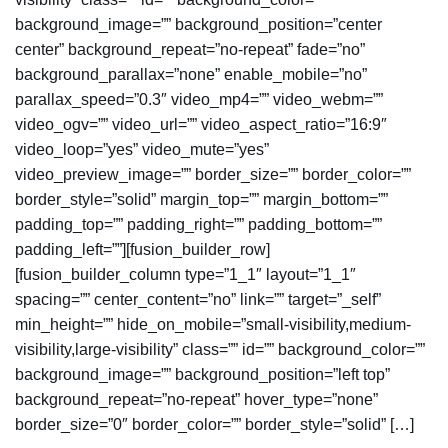
background_image=”” background_position=”center
center” background_repeat=”no-repeat” fade=”no”
background_parallax=”none” enable_mobile=”no”
parallax_speed=”0.3″ video_mp4=”” video_webm=””
video_ogv=”” video_url=”” video_aspect_ratio=”16:9″
video_loop=”yes” video_mute=”yes”
video_preview_image=”” border_size=”” border_color=””
border_style=”solid” margin_top=”” margin_bottom=””
padding_top=”” padding_right=”” padding_bottom=””
padding_left=””][fusion_builder_row]
[fusion_builder_column type=”1_1″ layout=”1_1″
spacing=”” center_content=”no” link=”” target=”_self”
min_height=”” hide_on_mobile=”small-visibility,medium-
visibility,large-visibility” class=”” id=”” background_color=””
background_image=”” background_position=”left top”
background_repeat=”no-repeat” hover_type=”none”
border_size=”0″ border_color=”” border_style=”solid” […]