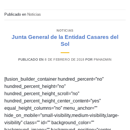
Publicado en
Noticias
NOTICIAS
Junta General de la Entidad Casares del
Sol
PUBLICADO EN
8 DE FEBRERO DE 2018
POR
PM4ADMIN
[fusion_builder_container hundred_percent=”no”
hundred_percent_height=”no”
hundred_percent_height_scroll=”no”
hundred_percent_height_center_content=”yes”
equal_height_columns=”no” menu_anchor=””
hide_on_mobile=”small-visibility,medium-visibility,large-
visibility” class=”” id=”” background_color=””
background_image=”” background_position=”center