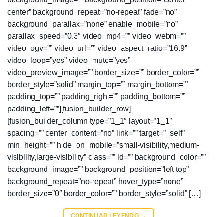
center” background_repeat=”no-repeat” fade=”no”
background_parallax=”none” enable_mobile=”no”
parallax_speed=”0.3″ video_mp4=”” video_webm=””
video_ogv=”” video_url=”” video_aspect_ratio=”16:9″
video_loop=”yes” video_mute=”yes”
video_preview_image=”” border_size=”” border_color=””
border_style=”solid” margin_top=”” margin_bottom=””
padding_top=”” padding_right=”” padding_bottom=””
padding_left=””][fusion_builder_row]
[fusion_builder_column type=”1_1″ layout=”1_1″
spacing=”” center_content=”no” link=”” target=”_self”
min_height=”” hide_on_mobile=”small-visibility,medium-
visibility,large-visibility” class=”” id=”” background_color=””
background_image=”” background_position=”left top”
background_repeat=”no-repeat” hover_type=”none”
border_size=”0″ border_color=”” border_style=”solid” […]
CONTINUAR LEYENDO
→