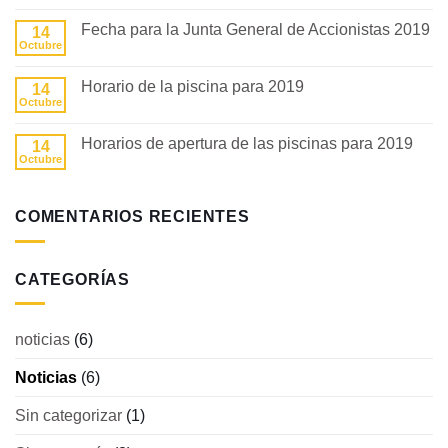
COMUNITARIAS
hay
comentarios
Fecha para la Junta General de Accionistas 2019
14
en
Fecha
Octubre
No
para
hay
la
comentarios
AGM
Horario de la piscina para 2019
14
en
2019
Fecha
Octubre
No
para
hay
la
comentarios
Junta
Horarios de apertura de las piscinas para 2019
14
en
General
Horario
Octubre
No
de
de
hay
Accionistas
la
comentarios
2019
piscina
en
para
COMENTARIOS RECIENTES
Horarios
2019
de
apertura
de
las
CATEGORÍAS
piscinas
para
2019
noticias
(6)
Noticias
(6)
Sin categorizar
(1)