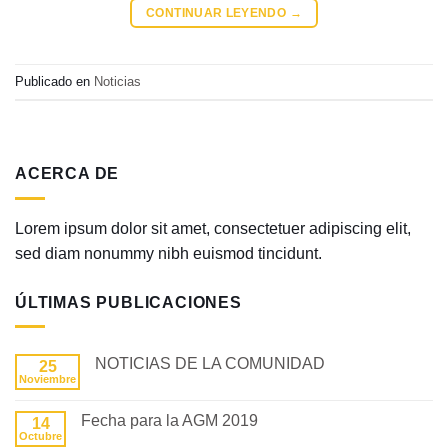
CONTINUAR LEYENDO
→
Publicado en
Noticias
ACERCA DE
Lorem ipsum dolor sit amet, consectetuer adipiscing elit,
sed diam nonummy nibh euismod tincidunt.
ÚLTIMAS PUBLICACIONES
NOTICIAS DE LA COMUNIDAD
25
Noviembre
No
hay
comentarios
Fecha para la AGM 2019
14
en
NOTICIAS
Octubre
No