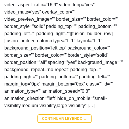
video_aspect_ratio=”16:9″ video_loop=”yes”
video_mute=”yes” overlay_color=””
video_preview_image=”” border_size=”” border_color=””
border_style=”solid” padding_top=”” padding_bottom=””
padding_left=”” padding_right=””][fusion_builder_row]
[fusion_builder_column type=”1_1″ layout=”1_1″
background_position=”left top” background_color=””
border_size=”” border_color=”” border_style=”solid”
border_position=”all” spacing=”yes” background_image=””
background_repeat=”no-repeat” padding_top=””
padding_right=”” padding_bottom=”” padding_left=””
margin_top=”0px” margin_bottom=”0px” class=”” id=””
animation_type=”” animation_speed=”0.3″
animation_direction=”left” hide_on_mobile=”small-
visibility,medium-visibility,large-visibility” […]
CONTINUAR LEYENDO
→