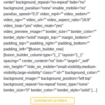
center” background_repeat=”no-repeat” fade=”no”
background_parallax=”none” enable_mobile=”no”
parallax_speed=”0.3″ video_mp4=”” video_webm=””
video_ogv=”” video_url=”” video_aspect_ratio=”16:9″
video_loop=”yes” video_mute=”yes”
video_preview_image=”” border_size=”” border_color=””
border_style=”solid” margin_top=”” margin_bottom=””
padding_top=”” padding_right=”” padding_bottom=””
padding_left=””][fusion_builder_row]
[fusion_builder_column type=”1_1″ layout=”1_1″
spacing=”” center_content=”no” link=”” target=”_self”
min_height=”” hide_on_mobile=”small-visibility,medium-
visibility,large-visibility” class=”” id=”” background_color=””
background_image=”” background_position=”left top”
background_repeat=”no-repeat” hover_type=”none”
border_size=”0″ border_color=”” border_style=”solid” […]
CONTINUAR LEYENDO
→