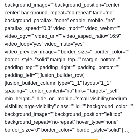
background_image=”” background_position=”center
center” background_repeat=”no-repeat” fade=”no”
background_parallax=”none” enable_mobile=”no”
parallax_speed=”0.3″ video_mp4=”” video_webm=””
video_ogv=”” video_url=”” video_aspect_ratio=”16:9″
video_loop=”yes” video_mute=”yes”
video_preview_image=”” border_size=”” border_color=””
border_style=”solid” margin_top=”” margin_bottom=””
padding_top=”” padding_right=”” padding_bottom=””
padding_left=””][fusion_builder_row]
[fusion_builder_column type=”1_1″ layout=”1_1″
spacing=”” center_content=”no” link=”” target=”_self”
min_height=”” hide_on_mobile=”small-visibility,medium-
visibility,large-visibility” class=”” id=”” background_color=””
background_image=”” background_position=”left top”
background_repeat=”no-repeat” hover_type=”none”
border_size=”0″ border_color=”” border_style=”solid” […]