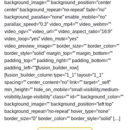
background_image=”” background_position=”center
center” background_repeat=”no-repeat” fade=”no”
background_parallax=”none” enable_mobile=”no”
parallax_speed=”0.3″ video_mp4=”” video_webm=””
video_ogv=”” video_url=”” video_aspect_ratio=”16:9″
video_loop=”yes” video_mute=”yes”
video_preview_image=”” border_size=”” border_color=””
border_style=”solid” margin_top=”” margin_bottom=””
padding_top=”” padding_right=”” padding_bottom=””
padding_left=””][fusion_builder_row]
[fusion_builder_column type=”1_1″ layout=”1_1″
spacing=”” center_content=”no” link=”” target=”_self”
min_height=”” hide_on_mobile=”small-visibility,medium-
visibility,large-visibility” class=”” id=”” background_color=””
background_image=”” background_position=”left top”
background_repeat=”no-repeat” hover_type=”none”
border_size=”0″ border_color=”” border_style=”solid” […]