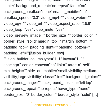
center” background_repeat=”no-repeat” fade=”no”
background_parallax=”none” enable_mobile=”no”
parallax_speed=”0.3″ video_mp4=”” video_webm=””
video_ogv=”” video_url=”” video_aspect_ratio=”16:9″
video_loop=”yes” video_mute=”yes”
video_preview_image=”” border_size=”” border_color=””
border_style=”solid” margin_top=”” margin_bottom=””
padding_top=”” padding_right=”” padding_bottom=””
padding_left=””][fusion_builder_row]
[fusion_builder_column type=”1_1″ layout=”1_1″
spacing=”” center_content=”no” link=”” target=”_self”
min_height=”” hide_on_mobile=”small-visibility,medium-
visibility,large-visibility” class=”” id=”” background_color=””
background_image=”” background_position=”left top”
background_repeat=”no-repeat” hover_type=”none”
border_size=”0″ border_color=”” border_style=”solid” […]
CONTINUAR LEYENDO
→