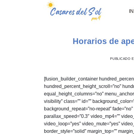
Ir
al
IN
contenido
Horarios de ape
PUBLICADO 
[fusion_builder_container hundred_perce
hundred_percent_height_scroll=”no” hund
equal_height_columns=”no” menu_anchor=”” 
visibility” class=”” id=”” background_col
background_repeat=”no-repeat” fade=”no”
parallax_speed=”0.3″ video_mp4=”” video_
video_loop=”yes” video_mute=”yes” video_
border_style=”solid” margin_top=”” margi