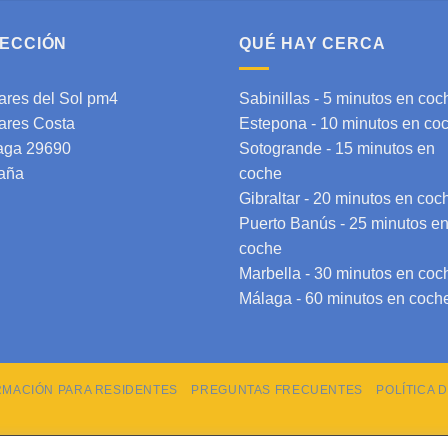
RECCIÓN
QUÉ HAY CERCA
ares del Sol pm4
Sabinillas - 5 minutos en coc
ares Costa
Estepona
- 10 minutos en co
aga 29690
Sotogrande
- 15 minutos en
aña
coche
Gibraltar
- 20 minutos en coc
Puerto Banús - 25 minutos e
coche
Marbella - 30 minutos en coc
Málaga
- 60 minutos en coch
RMACIÓN PARA RESIDENTES
PREGUNTAS FRECUENTES
POLÍTICA 
Copyright 2026 © cdspm4.com