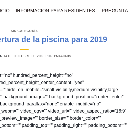
ICIO
INFORMACIÓN PARA RESIDENTES
PREGUNTA
SIN CATEGORÍA
rtura de la piscina para 2019
EN
14 DE OCTUBRE DE 2018
POR
PM4ADMIN
nt=”no” hundred_percent_height=”no”
red_percent_height_center_content=”yes”
hide_on_mobile=”small-visibility,medium-visibility,large-
or=”” background_image=”” background_position=”center center”
 background_parallax=”none” enable_mobile=”no”
webm=”” video_ogv=”” video_url=”” video_aspect_ratio=”16:9″
preview_image=”” border_size=”” border_color=””
n_bottom=”” padding_top=”” padding_right=”” padding_bottom=””