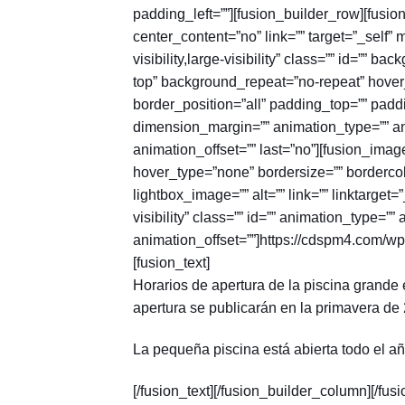
padding_left=””][fusion_builder_row][fusi
center_content=”no” link=”” target=”_self”
visibility,large-visibility” class=”” id=””
top” background_repeat=”no-repeat” hover_
border_position=”all” padding_top=”” padd
dimension_margin=”” animation_type=”” an
animation_offset=”” last=”no”][fusion_ima
hover_type=”none” bordersize=”” bordercolo
lightbox_image=”” alt=”” link=”” linktarget=
visibility” class=”” id=”” animation_type=”
animation_offset=””]https://cdspm4.com/w
[fusion_text]
Horarios de apertura de la piscina grande 
apertura se publicarán en la primavera de
La pequeña piscina está abierta todo el añ
[/fusion_text][/fusion_builder_column][/fus