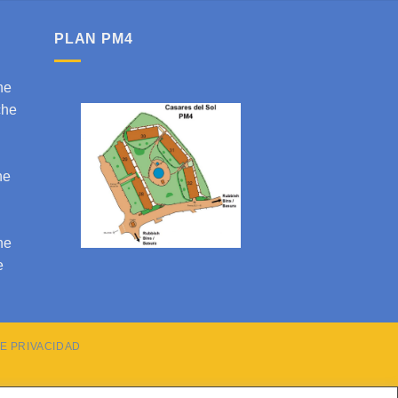
PLAN PM4
he
che
he
n
he
e
DE PRIVACIDAD