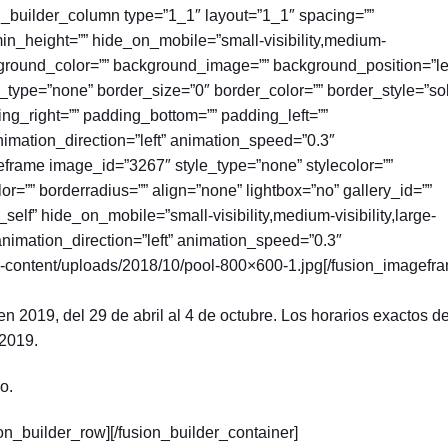
on_builder_column type=”1_1″ layout=”1_1″ spacing=””
 min_height=”” hide_on_mobile=”small-visibility,medium-
 background_color=”” background_image=”” background_position=”le
type=”none” border_size=”0″ border_color=”” border_style=”sol
ing_right=”” padding_bottom=”” padding_left=””
imation_direction=”left” animation_speed=”0.3″
geframe image_id=”3267″ style_type=”none” stylecolor=””
r=”” borderradius=”” align=”none” lightbox=”no” gallery_id=””
”_self” hide_on_mobile=”small-visibility,medium-visibility,large-
” animation_direction=”left” animation_speed=”0.3″
p-content/uploads/2018/10/pool-800×600-1.jpg[/fusion_imagefr
en 2019, del 29 de abril al 4 de octubre. Los horarios exactos d
 2019.
o.
ion_builder_row][/fusion_builder_container]