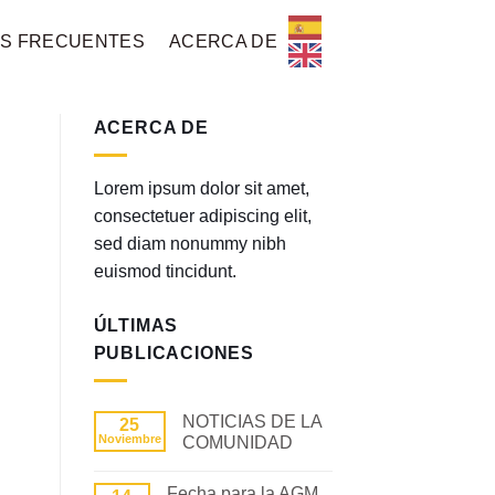
S FRECUENTES
ACERCA DE
ACERCA DE
Lorem ipsum dolor sit amet,
consectetuer adipiscing elit,
sed diam nonummy nibh
euismod tincidunt.
ÚLTIMAS
PUBLICACIONES
NOTICIAS DE LA
25
Noviembre
COMUNIDAD
No
hay
Fecha para la AGM
comentarios