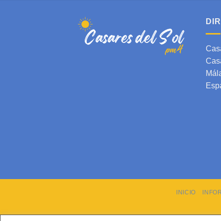
DI
Cas
Cas
Mál
Esp
INICIO
INFO