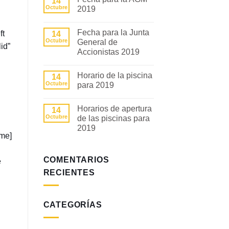
14
en
Octubre
2019
NOTICIAS
COMUNITARIAS
No
hay
Fecha para la Junta
ft
14
comentarios
en
Octubre
General de
id”
Fecha
Accionistas 2019
para
la
No
AGM
hay
2019
Horario de la piscina
14
comentarios
en
Octubre
para 2019
Fecha
para
No
la
hay
Horarios de apertura
14
Junta
comentarios
General
en
Octubre
de las piscinas para
de
Horario
2019
Accionistas
de
ame]
2019
la
No
piscina
hay
para
comentarios
2019
COMENTARIOS
en
e
Horarios
RECIENTES
de
apertura
de
las
piscinas
CATEGORÍAS
para
2019