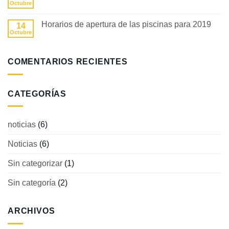
2019
Fecha
Octubre
No
para
hay
la
comentarios
Junta
Horarios de apertura de las piscinas para 2019
14
en
General
Horario
Octubre
No
de
de
hay
Accionistas
la
comentarios
2019
piscina
en
para
COMENTARIOS RECIENTES
Horarios
2019
de
apertura
de
las
CATEGORÍAS
piscinas
para
2019
noticias
(6)
Noticias
(6)
Sin categorizar
(1)
Sin categoría
(2)
ARCHIVOS