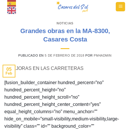
Ir
al
contenido
NOTICIAS
Grandes obras en la MA-8300,
Casares Costa
PUBLICADO EN
5 DE FEBRERO DE 2018
POR
PM4ADMIN
05
Feb
[fusion_builder_container hundred_percent=”no”
hundred_percent_height=”no”
hundred_percent_height_scroll=”no”
hundred_percent_height_center_content=”yes”
equal_height_columns=”no” menu_anchor=””
hide_on_mobile=”small-visibility,medium-visibility,large-
visibility” class=”” id=”” background_color=””