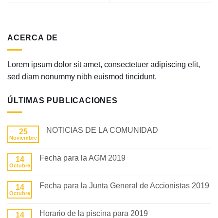
ACERCA DE
Lorem ipsum dolor sit amet, consectetuer adipiscing elit,
sed diam nonummy nibh euismod tincidunt.
ÚLTIMAS PUBLICACIONES
NOTICIAS DE LA COMUNIDAD
25
Noviembre
No
hay
comentarios
Fecha para la AGM 2019
14
en
NOTICIAS
Octubre
No
COMUNITARIAS
hay
comentarios
Fecha para la Junta General de Accionistas 2019
14
en
Fecha
Octubre
No
para
hay
la
comentarios
AGM
Horario de la piscina para 2019
14
en