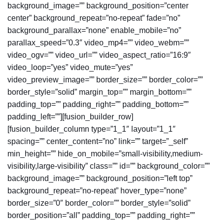
background_image=”” background_position=”center
center” background_repeat=”no-repeat” fade=”no”
background_parallax=”none” enable_mobile=”no”
parallax_speed=”0.3″ video_mp4=”” video_webm=””
video_ogv=”” video_url=”” video_aspect_ratio=”16:9″
video_loop=”yes” video_mute=”yes”
video_preview_image=”” border_size=”” border_color=””
border_style=”solid” margin_top=”” margin_bottom=””
padding_top=”” padding_right=”” padding_bottom=””
padding_left=””][fusion_builder_row]
[fusion_builder_column type=”1_1″ layout=”1_1″
spacing=”” center_content=”no” link=”” target=”_self”
min_height=”” hide_on_mobile=”small-visibility,medium-
visibility,large-visibility” class=”” id=”” background_color=””
background_image=”” background_position=”left top”
background_repeat=”no-repeat” hover_type=”none”
border_size=”0″ border_color=”” border_style=”solid”
border_position=”all” padding_top=”” padding_right=””